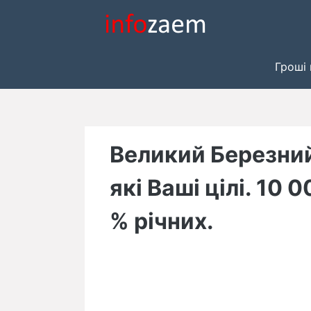
Skip
to
content
Гроші 
Великий Березний
які Ваші цілі. 10 0
% річних.