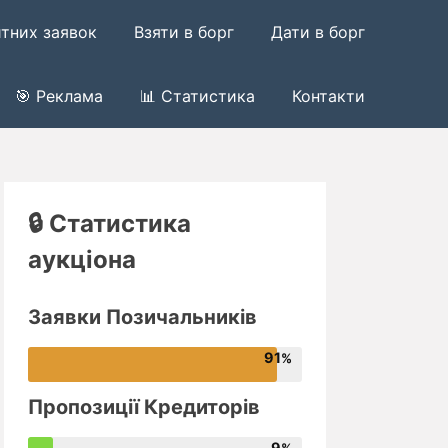
итних заявок
Взяти в борг
Дати в борг
🎯 Реклама
📊 Статистика
Контакти
🔒 Статистика
аукціона
Заявки Позичальників
91
Пропозиції Кредиторів
9