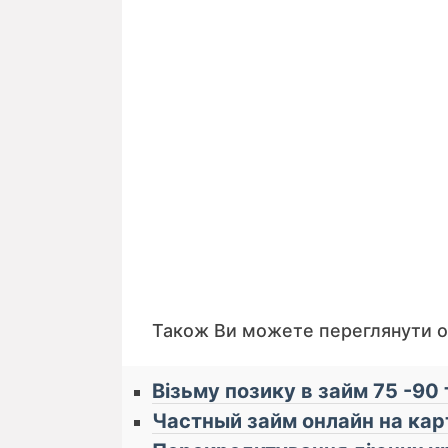
Також Ви можете переглянути 
 До уваги кредиторів! Запущено 🔒 "Аукціон кре
Візьму позику в займ 75 -90 
Частный займ онлайн на ка