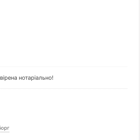
вірена нотаріально!
борг