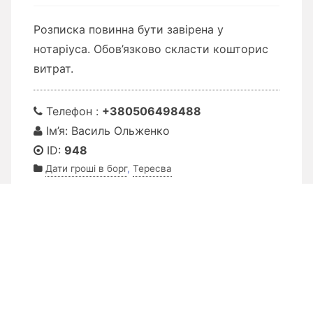
Розписка повинна бути завірена у
нотаріуса. Обов’язково скласти кошторис
витрат.
Телефон :
+380506498488
Ім’я: Василь Ольженко
ID:
948
Дати гроші в борг
,
Тересва