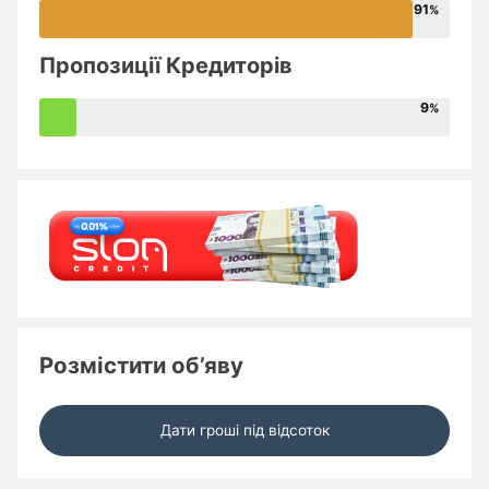
91
Пропозиції Кредиторів
9
Розмістити об’яву
Дати гроші під відсоток