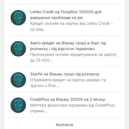
Lehko Сredit
на
Потрібно 100000 для
вирішення проблеми на рік
Кредит онлайн на картку від Lehko Credit –
це вид…
Аміго кредит
на
Візьму гроші в борг під
розписку і під відсоток терміново
Пропонуємо онлайн кредитування на картку
до 25 000…
Starfin
на
Візьму гроші під розписку
Отримайте кредит на картку швидко та
зручно з Star…
CreditPlus
на
Візьму 20000 на 2 місяці
Миттєва фінансова підтримка від CreditPlus:
отрима…
Контакти