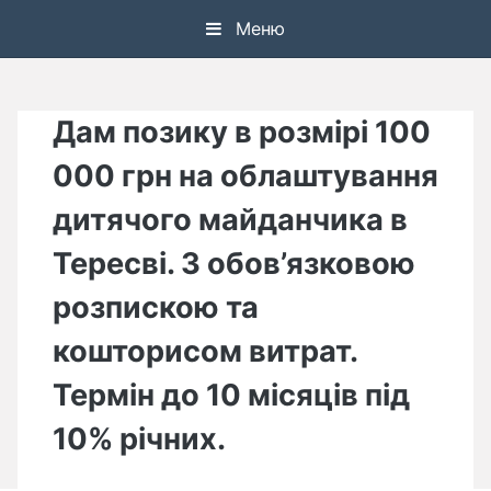
Skip
Меню
to
content
Дам позику в розмірі 100
000 грн на облаштування
дитячого майданчика в
Тересві. З обов’язковою
розпискою та
кошторисом витрат.
Термін до 10 місяців під
10% річних.