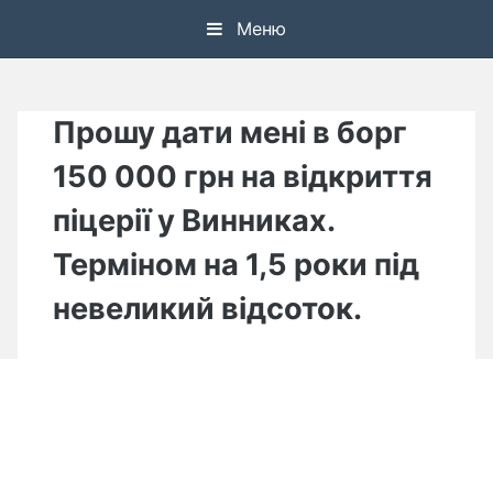
Skip
Меню
to
content
Прошу дати мені в борг
150 000 грн на відкриття
піцерії у Винниках.
Терміном на 1,5 роки під
невеликий відсоток.