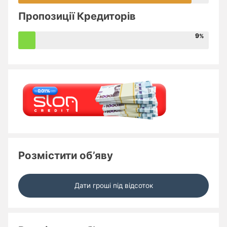
Пропозиції Кредиторів
9
Розмістити об’яву
Дати гроші під відсоток