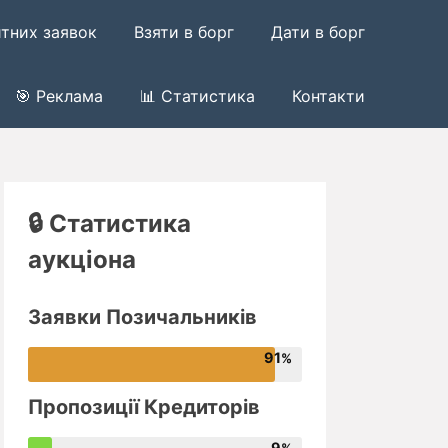
итних заявок
Взяти в борг
Дати в борг
🎯 Реклама
📊 Статистика
Контакти
🔒 Статистика
аукціона
Заявки Позичальників
91
Пропозиції Кредиторів
9