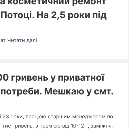
на косметичний ремонт
Потоці. На 2,5 роки під
рат
Читати далі
00 гривень у приватної
 потреби. Мешкаю у смт.
📌 До уваги
ені 23 роки, працюю старшим менеджером по
6 тис гривень, з премією від 10-12 т, заміжня.