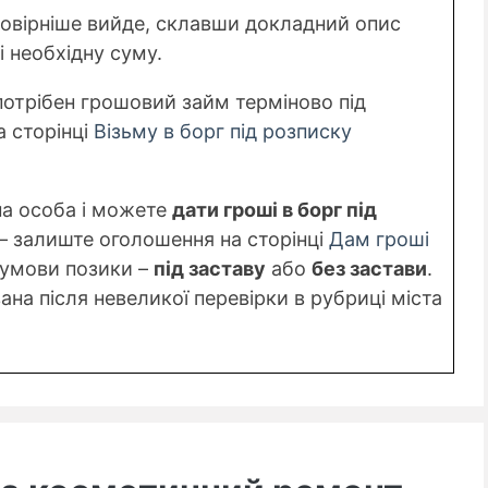
мовірніше вийде, склавши докладний опис
і необхідну суму.
потрібен грошовий займ терміново під
а сторінці
Візьму в борг під розписку
на особа і можете
дати гроші в борг під
– залиште оголошення на сторінці
Дам гроші
 умови позики –
під заставу
або
без застави
.
на після невеликої перевірки в рубриці міста