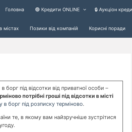
Головна
🟢 Кредити ONLINE
🔒 Аукціон кред
в містах
Позики від компаній
Корисні поради
в борг під відсотки від приватної особи –
рміново потрібні гроші під відсотки в місті
у в борг під розписку терміново
.
раїни те, в якому вам найзручніше зустрітися
угоду.