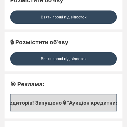
Розмістити об’яву
Взяти гроші під відсоток
🔒 Розмістити об’яву
Взяти гроші під відсоток
🎯 Реклама:
редиторів! Запущено 🔒 "Аукціон кредитних заяво