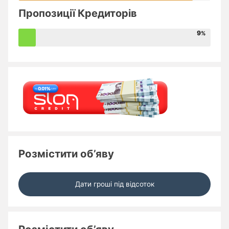
Пропозиції Кредиторів
9
Розмістити об’яву
Дати гроші під відсоток