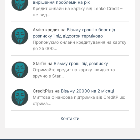
вирішення проблеми на рік
Кредит онлайн на картку від Lehko Credit –
це вид…
Аміго кредит
на
Візьму гроші в борг під
розписку і під відсоток терміново
Пропонуємо онлайн кредитування на картку
до 25 000…
Starfin
на
Візьму гроші під розписку
Отримайте кредит на картку швидко та
зручно з Star…
CreditPlus
на
Візьму 20000 на 2 місяці
Миттєва фінансова підтримка від CreditPlus:
отрима…
Контакти