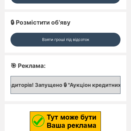
🔒 Розмістити об’яву
Взяти гроші під відсоток
🎯 Реклама:
редиторів! Запущено 🔒 "Аукціон кредитних заявок