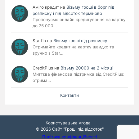
Аміго кредит
на
Візьму гроші в борг під
розписку і під відсоток терміново
Пропонуємо онлайн кредитування на картку
до 25 000…
Starfin
на
Візьму гроші під розписку
Отримайте кредит на картку швидко та
зручно з Star…
CreditPlus
на
Візьму 20000 на 2 місяці
Миттєва фінансова підтримка від CreditPlus:
отрима…
Контакти
Користувацька угода
© 2026
Сайт "Гроші під відсоток"
Політика конфіденційності