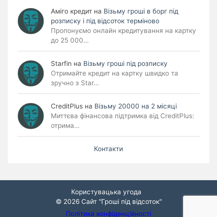
Аміго кредит
на
Візьму гроші в борг під
розписку і під відсоток терміново
Пропонуємо онлайн кредитування на картку
до 25 000…
Starfin
на
Візьму гроші під розписку
Отримайте кредит на картку швидко та
зручно з Star…
CreditPlus
на
Візьму 20000 на 2 місяці
Миттєва фінансова підтримка від CreditPlus:
отрима…
Контакти
Користувацька угода
© 2026
Сайт "Гроші під відсоток"
Політика конфіденційності