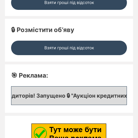
Взяти гроші під відсоток
🔒 Розмістити об’яву
Взяти гроші під відсоток
🎯 Реклама:
редиторів! Запущено 🔒 "Аукціон кредитних заявок