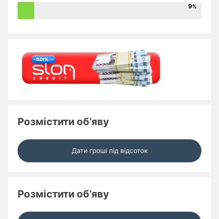
9
Розмістити об’яву
Дати гроші під відсоток
Розмістити об’яву