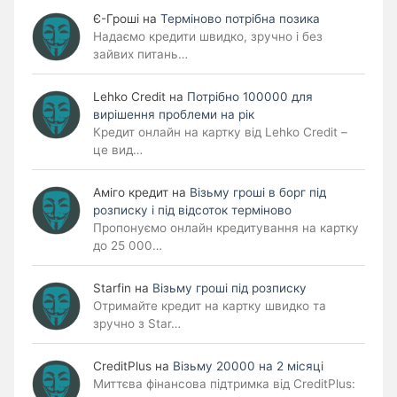
Є-Гроші
на
Терміново потрібна позика
Надаємо кредити швидко, зручно і без
зайвих питань…
Lehko Сredit
на
Потрібно 100000 для
вирішення проблеми на рік
Кредит онлайн на картку від Lehko Credit –
це вид…
Аміго кредит
на
Візьму гроші в борг під
розписку і під відсоток терміново
Пропонуємо онлайн кредитування на картку
до 25 000…
Starfin
на
Візьму гроші під розписку
Отримайте кредит на картку швидко та
зручно з Star…
CreditPlus
на
Візьму 20000 на 2 місяці
Миттєва фінансова підтримка від CreditPlus: