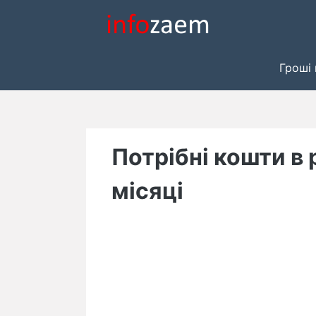
Skip
to
content
Гроші 
Потрібні кошти в 
місяці