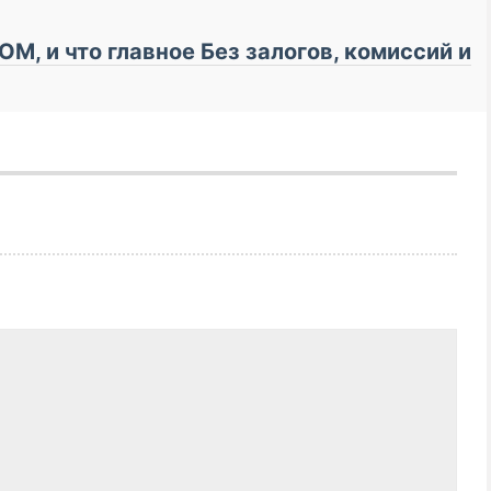
М, и что главное Бeз зaлoгoв, кoмиссий и