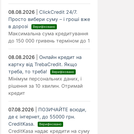
08.08.2026
|
ClickCredit 24/7.
Просто вибери суму – і гроші вже
в дорозі
Верифіковано
Максимальна сума кредитування
до 150 000 гривень терміном до 1
08.08.2026
|
Онлайн кредит на
картку від TrebaCredit. Якщо
треба, то треба!
Верифіковано
Мінімум персональних даних, і
рішення за 10 хвилин. Отримай
кредит
07.08.2026
|
ПОЗИЧАЙТЕ всюди,
де є інтернет, до 55000 грн.
CreditKasa.
Верифіковано
CreditKasa надає кредити на суму