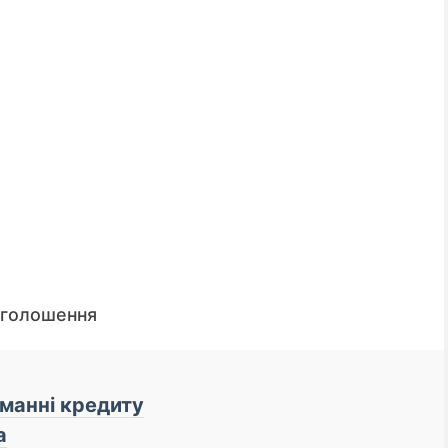
оголошення
📌 До уваги кредиторі
манні кредиту
а