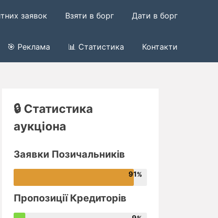
итних заявок
Взяти в борг
Дати в борг
🎯 Реклама
📊 Статистика
Контакти
🔒 Статистика
аукціона
Заявки Позичальників
91
Пропозиції Кредиторів
9