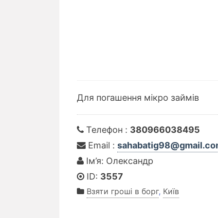
Для погашення мікро займів
Телефон :
380966038495
Email :
sahabatig98@gmail.c
Ім’я: Олександр
ID:
3557
Взяти гроші в борг
,
Київ