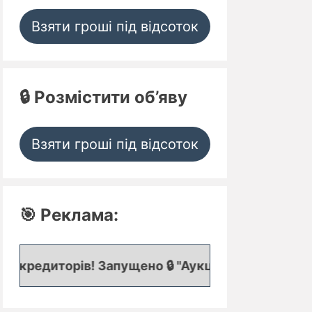
Взяти гроші під відсоток
🔒 Розмістити об’яву
Взяти гроші під відсоток
🎯 Реклама:
в! Запущено 🔒 "Аукціон кредитних заявок", де п