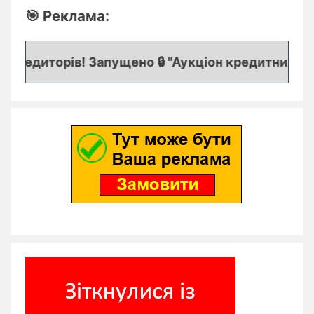
🎯 Реклама:
кредиторів! Запущено 🔒 "Аукціон кредитних заяво