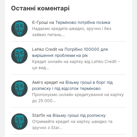
Останні коментарі
Є-Гроші
на
Терміново потрібна позика
Надаємо кредити швидко, зручно і без
зайвих питань…
Lehko Сredit
на
Потрібно 100000 для
вирішення проблеми на рік
Кредит онлайн на картку від Lehko Credit –
це вид…
Аміго кредит
на
Візьму гроші в борг під
розписку і під відсоток терміново
Пропонуємо онлайн кредитування на картку
до 25 000…
Starfin
на
Візьму гроші під розписку
Отримайте кредит на картку швидко та
зручно з Star…