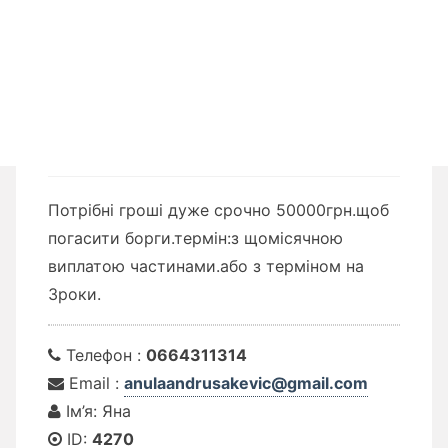
Потрібні гроші дуже срочно 50000грн.щоб
погасити борги.термін:з щомісячною
виплатою частинами.або з терміном на
3роки.
Телефон :
0664311314
Email :
anulaandrusakevic@gmail.com
Ім’я: Яна
ID:
4270