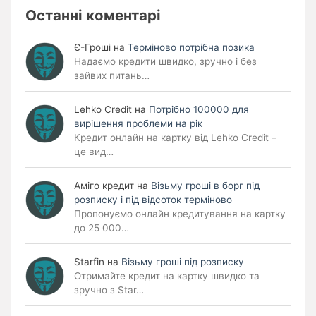
Останні коментарі
Є-Гроші
на
Терміново потрібна позика
Надаємо кредити швидко, зручно і без
зайвих питань…
Lehko Сredit
на
Потрібно 100000 для
вирішення проблеми на рік
Кредит онлайн на картку від Lehko Credit –
це вид…
Аміго кредит
на
Візьму гроші в борг під
розписку і під відсоток терміново
Пропонуємо онлайн кредитування на картку
до 25 000…
Starfin
на
Візьму гроші під розписку
Отримайте кредит на картку швидко та
зручно з Star…