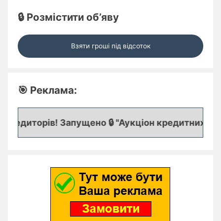
🔒 Розмістити об’яву
Взяти гроші під відсоток
🎯 Реклама:
редиторів! Запущено 🔒 "Аукціон кредитних заяво