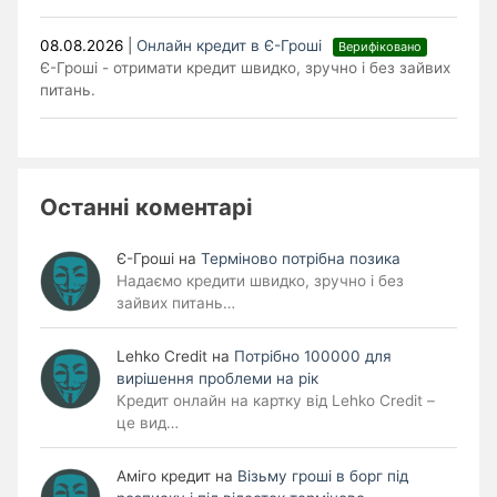
08.08.2026
|
Онлайн кредит в Є-Гроші
Верифіковано
Є-Гроші - отримати кредит швидко, зручно і без зайвих
питань.
Останні коментарі
Є-Гроші
на
Терміново потрібна позика
Надаємо кредити швидко, зручно і без
зайвих питань…
Lehko Сredit
на
Потрібно 100000 для
вирішення проблеми на рік
Кредит онлайн на картку від Lehko Credit –
це вид…
Аміго кредит
на
Візьму гроші в борг під