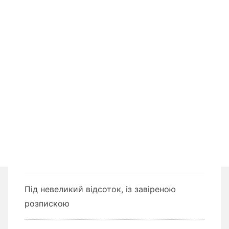
Під невеликий відсоток, із завіреною
розпискою